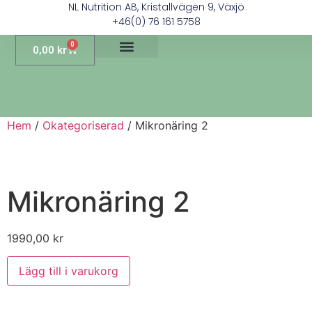
NL Nutrition AB, Kristallvägen 9, Växjö
+46(0) 76 161 5758
0
0,00
kr
Hem
/
Okategoriserad
/ Mikronäring 2
Mikronäring 2
1990,00
kr
Lägg till i varukorg