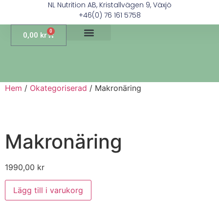
NL Nutrition AB, Kristallvägen 9, Växjö
+46(0) 76 161 5758
0
0,00
kr
Hem
/
Okategoriserad
/ Makronäring
Makronäring
1990,00
kr
Lägg till i varukorg